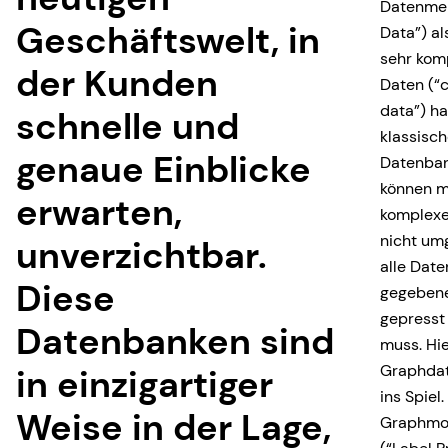
Datenmen
Geschäftswelt, in
Data”) al
sehr kom
der Kunden
Daten (“
data”) ha
schnelle und
klassisc
genaue Einblicke
Datenba
können m
erwarten,
komplexe
nicht um
unverzichtbar.
alle Date
Diese
gegeben
gepresst
Datenbanken sind
muss. Hi
Graphda
in einzigartiger
ins Spiel
Weise in der Lage,
Graphmo