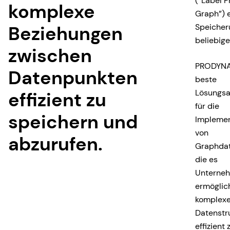
(“Label P
komplexe
Graph”) e
Beziehungen
Speicher
beliebige
zwischen
PRODYNA 
Datenpunkten
beste
Lösungsa
effizient zu
für die
speichern und
Implemen
von
abzurufen.
Graphda
die es
Unterne
ermöglic
komplex
Datenstr
effizient 