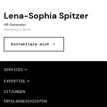
Lena-Sophia Spitzer
HR-Generalist
Hamburg & Berlin
Kontaktiere mich
SERVICES
Vollständige Dienstleistungen
EXPERTISE
Data & AI
SITZUNGEN
Übersicht
Design Dienstleistungen
Microsoft Azure
ERFOLGSGESCHICHTEN