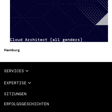
Cloud Architect (all genders)
Hamburg
SERVICES
Vollständige Dienstleistungen
EXPERTISE
Data & AI
SITZUNGEN
Übersicht
Design Dienstleistungen
Microsoft Azure
ERFOLGSGESCHICHTEN
App-Innovation