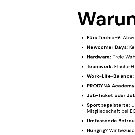
Waru
Fürs Techie-♥:
Abwec
Newcomer Days:
Ke
Hardware:
Freie Wa
Teamwork:
Flache H
Work-Life-Balance:
PRODYNA Academy
Job-Ticket oder Job
Sportbegeisterte:
U
Mitgliedschaft bei 
Umfassende Betreu
Hungrig?
Wir bezusc