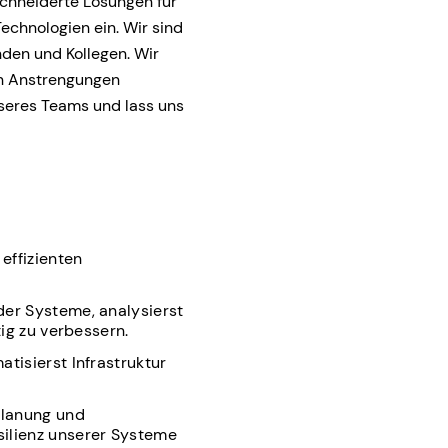
chneiderte Lösungen für
Technologien ein. Wir sind
nden und Kollegen. Wir
n Anstrengungen
nseres Teams und lass uns
effizienten
er Systeme, analysierst
ig zu verbessern.
tisierst Infrastruktur
planung und
ilienz unserer Systeme