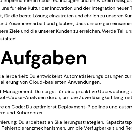
nd implementieren neue Technologien und entwickeln maßges
uns für eine Kultur der Innovation und der Integration neuer 
, für die beste Lösung einzutreten und ehrlich zu unseren Ku
 und Zusammenarbeit und glauben, dass unsere gemeinsame
ere Ziele und die unserer Kunden zu erreichen. Werde Teil u
stalten!
 Aufgaben
alierbarkeit: Du entwickelst Automatisierungslösungen zur 
Skalierung von Cloud-basierten Anwendungen.
t Management: Du sorgst für eine proaktive Überwachung d
Root-Cause-Analysen durch, um die Zuverlässigkeit langfrist
re as Code: Du optimierst Deployment-Pipelines und automa
orm und Kubernetes.
erung: Du arbeitest an Skalierungsstrategien, Kapazitäts
 Fehlertoleranzmechanismen, um die Verfügbarkeit und Res