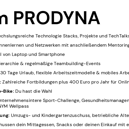
m PRODYNA
hslungsreiche Technologie Stacks, Projekte und TechTalk
nnenlernen und Netzwerken mit anschließendem Mentori
hl von Laptop und Smartphone
ierarchie & regelmäßige Teambuilding-Events
30 Tage Urlaub, flexible Arbeitszeitmodelle & mobiles Arb
:
Zahlreiche Fortbildungen plus 400 Euro pro Jahr für Onli
-Bike:
Du hast die Wahl
nternehmensintere Sport-Challenge, Gesundheitsmanagem
EGYM Wellpass
ung:
Umzugs- und Kindergartenzuschuss, betriebliche Alt
hussen dein Mittagessen, Snacks oder deinen Einkauf mit