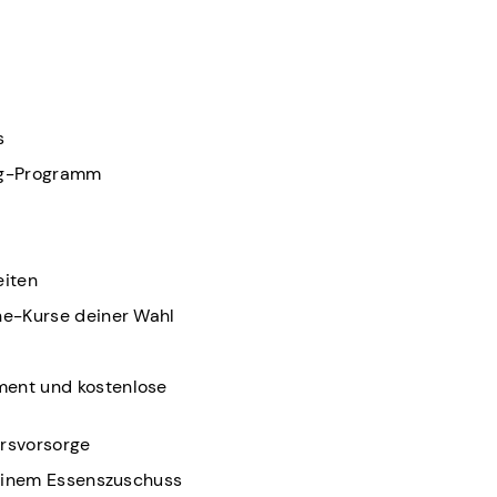
s
ng-Programm
eiten
ne-Kurse deiner Wahl
ent und kostenlose
ersvorsorge
 einem Essenszuschuss