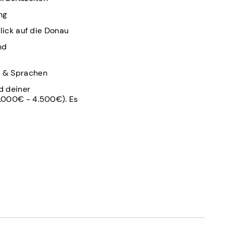
ng
lick auf die Donau
nd
n & Sprachen
d deiner
4.000€ - 4.500€). Es