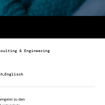
nsulting & Engineering
ch
Englisch
eamgeist zu den