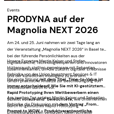
Events
PRODYNA auf der
Magnolia NEXT 2026
Am 24. und 25. Juni nahmen wir zwei Tage lang an
der Veranstaltung „Magnolia NEXT 2026“ in Basel teil,
bei der führende Persönlichkeiten aus der
Unsere Experten Martin Kaiser und Stefan
Digitalbranche, Technologieexperten und Innovatoren
Hüttenrauch stellten gemeinsam mit Sebastian
zusammenkamen, um die Zukunft digitaler Erlebnisse
Bebiolka von der Union Investment Services & IT
und der künstlichen Intelligenz zu erörtern.
Die erste Sitzung
mit dem Titel „Time-to-Value ist
GmbH praktische Ansätze zur Beschleunigung von
immer entscheidend! Wie Sie mit KI-gestütztem
Innovationen durch KI vor.
Rapid Prototyping Ihren Wettbewerbern einen
Am zweiten Tag setzten Martin Kaiser und Sebastian
Schritt voraus sind“ beleuchtete,
wie Unternehmen
Bebiolka die Diskussion mit
dem Vortrag „From
durch KI-gestütztes Rapid Prototyping
Prompt to WOW – Produktverantwortliche
Entwicklungszyklen verkürzen, Ideen schneller