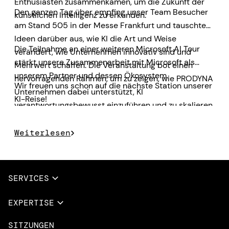
Enthusiasten zusammenkamen, um die Zukunft der
Den ganzen Tag über empfing unser Team Besucher
künstlichen Intelligenz zu erkunden.
am Stand 505 in der Messe Frankfurt und tauschte
Ideen darüber aus, wie KI die Art und Weise
Die Teilnahme an einer weiteren Microsoft AI Tour
verändert, wie Unternehmen innovativ sind und
stärkt unsere Zusammenarbeit mit Microsoft als
Mehrwert schaffen. Die Veranstaltung bot einen
unserem Partner und dessen Ökosystem.
hervorragenden Rahmen, um zu zeigen, wie PRODYNA
Wir freuen uns schon auf die nächste Station unserer
Unternehmen dabei unterstützt, KI
KI-Reise!
verantwortungsbewusst einzuführen und zu skalieren.
Weiterlesen
SERVICES
Vollständige Dienstleistungen
EXPERTISE
Data & AI
SITZUNGEN
Übersicht