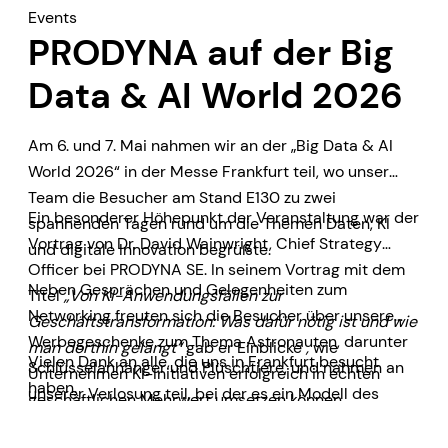
Events
PRODYNA auf der Big
Data & AI World 2026
Am 6. und 7. Mai nahmen wir an der „Big Data & AI
World 2026“ in der Messe Frankfurt teil, wo unser
Team die Besucher am Stand E130 zu zwei
Ein besonderer Höhepunkt der Veranstaltung war der
spannenden Tagen rund um die Themen Daten, KI
Vortrag von Dr. David Wainwright, Chief Strategy
und digitale Innovation begrüßte.
Officer bei PRODYNA SE. In seinem Vortrag mit dem
Neben Gesprächen und Gelegenheiten zum
Titel
„Von KI-Anwendungsfällen zur
Networking freuten sich die Besucher über unsere
Geschäftstransformation: Was dafür nötig ist und wie
Werbegeschenke zum Thema Astronauten, darunter
man dorthin gelangt“
gab er Einblicke
,
wie
Vielen Dank an alle, die uns in Frankfurt besucht
Schlüsselanhänger und Plüschtiere, und nahmen an
Unternehmen KI-Initiativen erfolgreich in echten
haben.
unserer Verlosung teil, bei der es ein Modell des
geschäftlichen Mehrwert umsetzen können.
NASA Artemis Space Launch System zu gewinnen
gab.