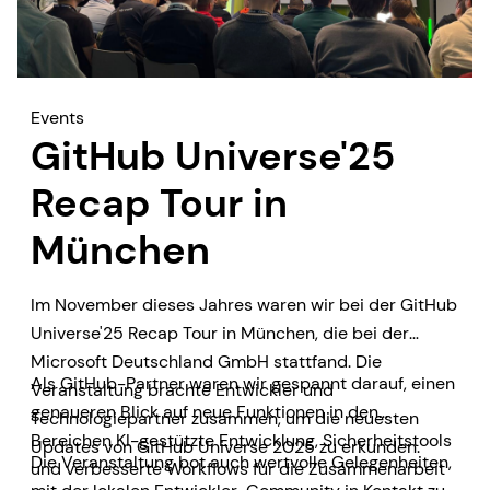
Events
GitHub Universe'25
Recap Tour in
München
Im November dieses Jahres waren wir bei der GitHub
Universe'25 Recap Tour in München, die bei der
Microsoft Deutschland GmbH stattfand. Die
Als GitHub-Partner waren wir gespannt darauf, einen
Veranstaltung brachte Entwickler und
genaueren Blick auf neue Funktionen in den
Technologiepartner zusammen, um die neuesten
Bereichen KI-gestützte Entwicklung, Sicherheitstools
Updates von GitHub Universe 2025 zu erkunden.
Die Veranstaltung bot auch wertvolle Gelegenheiten,
und verbesserte Workflows für die Zusammenarbeit