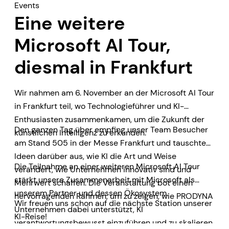
Events
Eine weitere
Microsoft AI Tour,
diesmal in Frankfurt
Wir nahmen am 6. November an der Microsoft AI Tour
in Frankfurt teil, wo Technologieführer und KI-
Enthusiasten zusammenkamen, um die Zukunft der
Den ganzen Tag über empfing unser Team Besucher
künstlichen Intelligenz zu erkunden.
am Stand 505 in der Messe Frankfurt und tauschte
Ideen darüber aus, wie KI die Art und Weise
Die Teilnahme an einer weiteren Microsoft AI Tour
verändert, wie Unternehmen innovativ sind und
stärkt unsere Zusammenarbeit mit Microsoft als
Mehrwert schaffen. Die Veranstaltung bot einen
unserem Partner und dessen Ökosystem.
hervorragenden Rahmen, um zu zeigen, wie PRODYNA
Wir freuen uns schon auf die nächste Station unserer
Unternehmen dabei unterstützt, KI
KI-Reise!
verantwortungsbewusst einzuführen und zu skalieren.