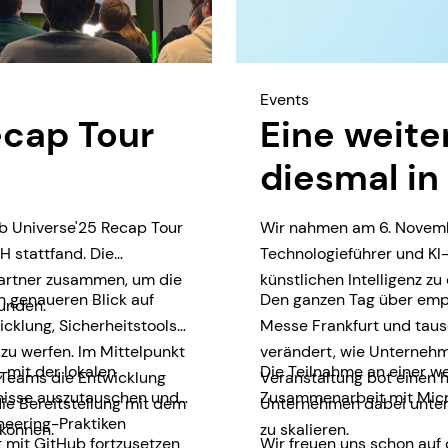
Events
ecap Tour
Eine weite
diesmal in
b Universe'25 Recap Tour
Wir nahmen am 6. November
 stattfand. Die
Technologieführer und K
partner zusammen, um die
künstlichen Intelligenz zu
n genaueren Blick auf
Den ganzen Tag über emp
unden.
cklung, Sicherheitstools
Messe Frankfurt und tausc
zu werfen. Im Mittelpunkt
verändert, wie Unternehm
 mit der lokalen
Die Teilnahme an einer we
 Teams die Entwicklung
Veranstaltung bot einen
tnisse auszutauschen und
Zusammenarbeit mit Micr
ie Bereitstellung mit dem
Unternehmen dabei unters
neering-Praktiken
können.
zu skalieren.
 mit GitHub fortzusetzen
Wir freuen uns schon auf 