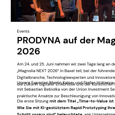
Events
PRODYNA auf der Mag
2026
Am 24. und 25. Juni nahmen wir zwei Tage lang an d
„Magnolia NEXT 2026“ in Basel teil, bei der führende
Digitalbranche, Technologieexperten und Innovat
Unsere Experten Martin Kaiser und Stefan Hüttenra
die Zukunft digitaler Erlebnisse und der künstlichen I
mit Sebastian Bebiolka von der Union Investment S
praktische Ansätze zur Beschleunigung von Innovatio
Die erste Sitzung
mit dem Titel „Time-to-Value is
Wie Sie mit KI-gestütztem Rapid Prototyping Ih
Schritt voraus sind“ beleuchtete,
wie Unternehme