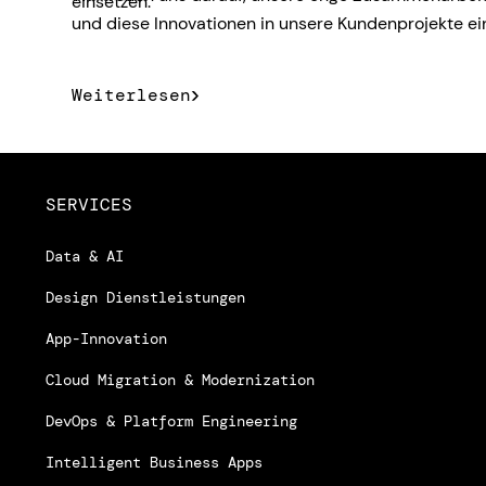
einsetzen.
und diese Innovationen in unsere Kundenprojekte ei
Weiterlesen
SERVICES
Data & AI
Design Dienstleistungen
App-Innovation
Cloud Migration & Modernization
DevOps & Platform Engineering
Intelligent Business Apps