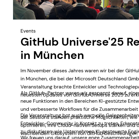
Events
GitHub Universe'25 R
in München
Im November dieses Jahres waren wir bei der GitHu
in München, die bei der Microsoft Deutschland GmbH
Veranstaltung brachte Entwickler und Technologie
Als GitHub-Partner waren wir gespannt darauf, eine
neuesten Updates von GitHub Universe 2025 zu erk
neue Funktionen in den Bereichen KI-gestützte Entwi
und verbesserte Workflows für die Zusammenarbeit 
Die Veranstaltung bot auch wertvolle Gelegenheiten,
der Sessions standen praktische Möglichkeiten, wie
Entwickler-Community in Kontakt zu treten, Erkenn
optimieren, ihre Cloud-nativen Setups stärken und d
zu diskutieren, wie Unternehmen KI-gesteuerte Engi
wachsenden Ökosystem von GitHub beschleunigen 
Wir freuen uns darauf, unsere enge Zusammenarbeit