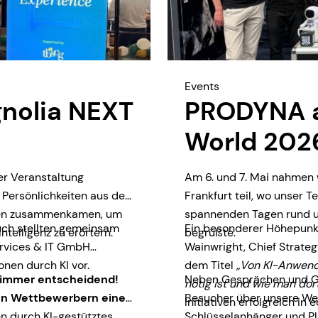
Events
nolia NEXT
PRODYNA au
World 202
er Veranstaltung
Am 6. und 7. Mai nahmen 
 Persönlichkeiten aus der
Frankfurt teil, wo unser 
oren zusammenkamen, um
spannenden Tagen rund um
uch stellten gemeinsam
Ein besonderer Höhepunkt
ntelligenz zu erörtern.
begrüßte.
ervices & IT GmbH
Wainwright, Chief Strateg
nen durch KI vor.
dem Titel
„Von KI-Anwend
t immer entscheidend!
Neben Gesprächen und Ge
nötig ist und wie man dor
ren Wettbewerbern einen
Besucher über unsere We
Initiativen erfolgreich i
n durch KI-gestütztes
Schlüsselanhänger und Plü