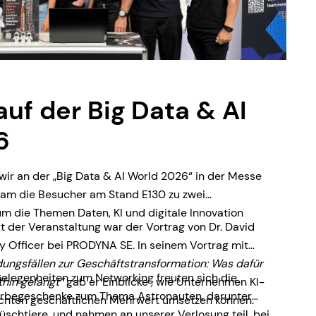
f der Big Data & AI
6
wir an der „Big Data & AI World 2026“ in der Messe
Team die Besucher am Stand E130 zu zwei
 die Themen Daten, KI und digitale Innovation
 der Veranstaltung war der Vortrag von Dr. David
y Officer bei PRODYNA SE. In seinem Vortrag mit
ungsfällen zur Geschäftstransformation: Was dafür
legenheiten zum Networking freuten sich die
thin gelangt“
gab er Einblicke
,
wie Unternehmen KI-
rbegeschenke zum Thema Astronauten, darunter
n echten geschäftlichen Mehrwert umsetzen können.
schtiere, und nahmen an unserer Verlosung teil, bei