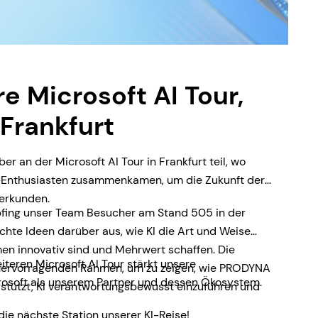
re Microsoft AI Tour,
 Frankfurt
 an der Microsoft AI Tour in Frankfurt teil, wo
I-Enthusiasten zusammenkamen, um die Zukunft der
 erkunden.
fing unser Team Besucher am Stand 505 in der
hte Ideen darüber aus, wie KI die Art und Weise
en innovativ sind und Mehrwert schaffen. Die
iteren Microsoft AI Tour stärkt unsere
 hervorragenden Rahmen, um zu zeigen, wie PRODYNA
osoft als unserem Partner und dessen Ökosystem.
tützt, KI verantwortungsbewusst einzuführen und
die nächste Station unserer KI-Reise!