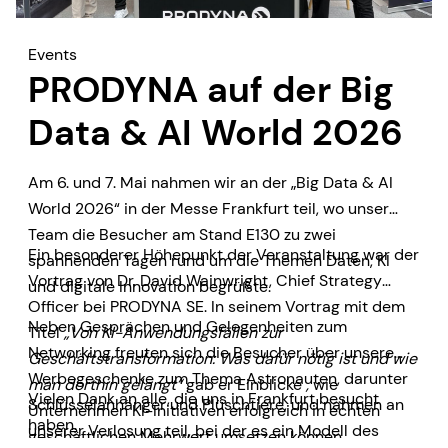
Events
PRODYNA auf der Big
Data & AI World 2026
Am 6. und 7. Mai nahmen wir an der „Big Data & AI
World 2026“ in der Messe Frankfurt teil, wo unser
Team die Besucher am Stand E130 zu zwei
Ein besonderer Höhepunkt der Veranstaltung war der
spannenden Tagen rund um die Themen Daten, KI
Vortrag von Dr. David Wainwright, Chief Strategy
und digitale Innovation begrüßte.
Officer bei PRODYNA SE. In seinem Vortrag mit dem
Neben Gesprächen und Gelegenheiten zum
Titel
„Von KI-Anwendungsfällen zur
Networking freuten sich die Besucher über unsere
Geschäftstransformation: Was dafür nötig ist und wie
Werbegeschenke zum Thema Astronauten, darunter
man dorthin gelangt“
gab er Einblicke
,
wie
Vielen Dank an alle, die uns in Frankfurt besucht
Schlüsselanhänger und Plüschtiere, und nahmen an
Unternehmen KI-Initiativen erfolgreich in echten
haben.
unserer Verlosung teil, bei der es ein Modell des
geschäftlichen Mehrwert umsetzen können.