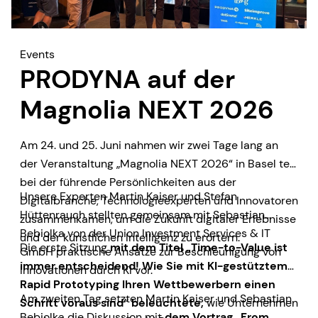
Events
PRODYNA auf der
Magnolia NEXT 2026
Am 24. und 25. Juni nahmen wir zwei Tage lang an
der Veranstaltung „Magnolia NEXT 2026“ in Basel teil,
bei der führende Persönlichkeiten aus der
Unsere Experten Martin Kaiser und Stefan
Digitalbranche, Technologieexperten und Innovatoren
Hüttenrauch stellten gemeinsam mit Sebastian
zusammenkamen, um die Zukunft digitaler Erlebnisse
Bebiolka von der Union Investment Services & IT
und der künstlichen Intelligenz zu erörtern.
Die erste Sitzung
mit dem Titel „Time-to-Value ist
GmbH praktische Ansätze zur Beschleunigung von
immer entscheidend! Wie Sie mit KI-gestütztem
Innovationen durch KI vor.
Rapid Prototyping Ihren Wettbewerbern einen
Am zweiten Tag setzten Martin Kaiser und Sebastian
Schritt voraus sind“ beleuchtete,
wie Unternehmen
Bebiolka die Diskussion mit
dem Vortrag „From