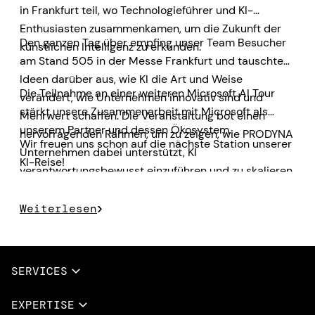
in Frankfurt teil, wo Technologieführer und KI-
Enthusiasten zusammenkamen, um die Zukunft der
Den ganzen Tag über empfing unser Team Besucher
künstlichen Intelligenz zu erkunden.
am Stand 505 in der Messe Frankfurt und tauschte
Ideen darüber aus, wie KI die Art und Weise
Die Teilnahme an einer weiteren Microsoft AI Tour
verändert, wie Unternehmen innovativ sind und
stärkt unsere Zusammenarbeit mit Microsoft als
Mehrwert schaffen. Die Veranstaltung bot einen
unserem Partner und dessen Ökosystem.
hervorragenden Rahmen, um zu zeigen, wie PRODYNA
Wir freuen uns schon auf die nächste Station unserer
Unternehmen dabei unterstützt, KI
KI-Reise!
verantwortungsbewusst einzuführen und zu skalieren.
Weiterlesen
SERVICES
Vollständige Dienstleistungen
EXPERTISE