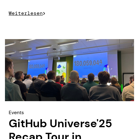
NASA Artemis Space Launch System zu gewinnen
gab.
Weiterlesen
Events
GitHub Universe'25
Recap Tour in