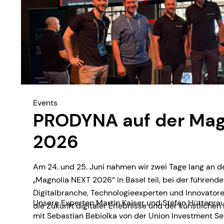
Events
PRODYNA auf der Mag
2026
Am 24. und 25. Juni nahmen wir zwei Tage lang an d
„Magnolia NEXT 2026“ in Basel teil, bei der führende
Digitalbranche, Technologieexperten und Innovat
Unsere Experten Martin Kaiser und Stefan Hüttenra
die Zukunft digitaler Erlebnisse und der künstlichen I
mit Sebastian Bebiolka von der Union Investment S