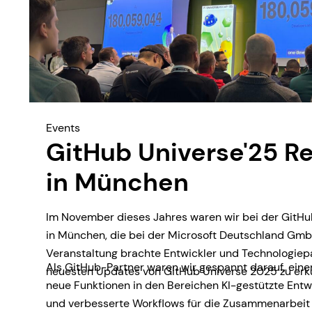
Events
GitHub Universe'25 R
in München
Im November dieses Jahres waren wir bei der GitHu
in München, die bei der Microsoft Deutschland GmbH
Veranstaltung brachte Entwickler und Technologie
Als GitHub-Partner waren wir gespannt darauf, eine
neuesten Updates von GitHub Universe 2025 zu erk
neue Funktionen in den Bereichen KI-gestützte Entwi
und verbesserte Workflows für die Zusammenarbeit 