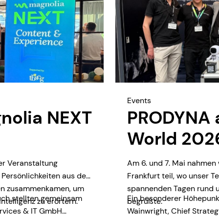
Events
nolia NEXT
PRODYNA au
World 202
er Veranstaltung
Am 6. und 7. Mai nahmen 
 Persönlichkeiten aus der
Frankfurt teil, wo unser 
oren zusammenkamen, um
spannenden Tagen rund um
uch stellten gemeinsam
Ein besonderer Höhepunkt
ntelligenz zu erörtern.
begrüßte.
ervices & IT GmbH
Wainwright, Chief Strateg