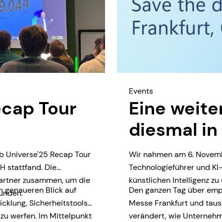
Events
ecap Tour
Eine weite
diesmal in
b Universe'25 Recap Tour
Wir nahmen am 6. November
 stattfand. Die
Technologieführer und K
partner zusammen, um die
künstlichen Intelligenz zu
n genaueren Blick auf
Den ganzen Tag über emp
unden.
cklung, Sicherheitstools
Messe Frankfurt und tausc
zu werfen. Im Mittelpunkt
verändert, wie Unternehm