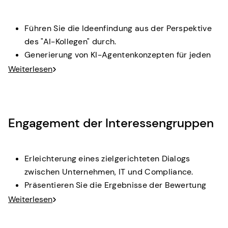
Ergebnis:
Katalog von Aufgaben, die sich für eine KI-
Ergänzung eignen, abgebildet auf die Rolle JTBD.
Führen Sie die Ideenfindung aus der Perspektive
des "AI-Kollegen" durch.
Generierung von KI-Agentenkonzepten für jeden
identifizierten Aufgabentyp.
Weiterlesen
Verknüpfung von Konzepten mit
Fähigkeitsmustern (Wissenszugang,
Informationssynthese, Entscheidung
Engagement der Interessengruppen
Unterstützung, Koordinierung).
Ergebnis:
Katalog von Aufgaben, die sich für eine KI-
Ergänzung eignen, abgebildet auf die Rolle JTBD.
Erleichterung eines zielgerichteten Dialogs
zwischen Unternehmen, IT und Compliance.
Präsentieren Sie die Ergebnisse der Bewertung
und sammeln Sie Validierungen/Anpassungen.
Weiterlesen
Erfassen Sie die Anliegen, Anforderungen und
Auswirkungen auf die Unternehmensführung der