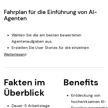
Beteiligten.
Fahrplan für die Einführung von AI-
Ergebnis:
Stakeholder Alignment Canvas mit
Agenten
Zuständigkeiten, Governance-Grundsätzen und
Erfolgsmetriken.
Wählen Sie die am besten bewerteten
Agentenaufgaben aus.
Erstellen Sie User Stories für die einzelnen
Agentenaufgaben.
Weiterlesen
Erstellen Sie einen Fahrplan für zusätzliche
Möglichkeiten: schnelle Erfolge, mittelfristige
Skalierung, langfristige Strategie.
Fakten im
Benefits
Ergebnis:
Eine Roadmap für die Implementierung des KI-
Überblick
Agenten.
Entdeckung von
hochwirksamen KI-
Dauer: 5 Arbeitstage
Erweiterungsmöglic