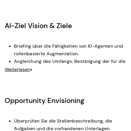
AI-Ziel Vision & Ziele
Briefing über die Fähigkeiten von KI-Agenten und
rollenbasierte Augmentation.
Angleichung des Umfangs: Bestätigung der für die
Analyse ausgewählten Rollen/Funktionen.
Weiterlesen
Klären Sie Erwartungen, Erfolgskriterien und
strategische Ausrichtung.
Ergebnis:
Gemeinsame Erklärung zur Vision des KI-
Opportunity Envisioning
Agenten, Definition des Aufgabenbereichs und
Wertkriterien.
Überprüfen Sie die Stellenbeschreibung, die
Aufgaben und die vorhandenen Unterlagen.