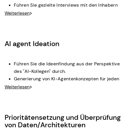
Führen Sie gezielte Interviews mit den Inhabern
von Schlüsselpositionen.
Weiterlesen
Erfassen Sie wiederkehrende Aufgaben,
Entscheidungszusammenhänge und Ineffizienzen.
Wenden Sie das "Jobs-to-be-Done"-Denken an,
AI agent Ideation
um das Aufgabeninventar zu strukturieren.
Ergebnis:
Rollenbasierte Aktivitätskarten mit
Schmerzpunkten und JTBD-Inventar.
Führen Sie die Ideenfindung aus der Perspektive
des "AI-Kollegen" durch.
Generierung von KI-Agentenkonzepten für jeden
identifizierten Aufgabentyp.
Weiterlesen
Verknüpfung von Konzepten mit
Fähigkeitsmustern (Wissenszugang,
Informationssynthese, Entscheidung
Prioritätensetzung und Überprüfung
Unterstützung, Koordinierung).
von Daten/Architekturen