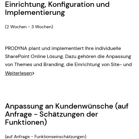
Einrichtung, Konfiguration und
Implementierung
(2 Wochen - 3 Wochen)
PRODYNA plant und implementiert Ihre individuelle
SharePoint Online Lösung. Dazu gehören die Anpassung
von Themes und Branding, die Einrichtung von Site- und
Seitenstrukturen mit Berechtigungen, die Konfiguration
Weiterlesen
von Suchfunktionalitäten, Dokumentenbibliotheken,
ersten Seitenvorlagen und die Aktivierung von
Freigabefunktionalitäten.
Anpassung an Kundenwünsche (auf
Anfrage - Schätzungen der
Funktionen)
(auf Anfrage - Funktionseinschätzungen)