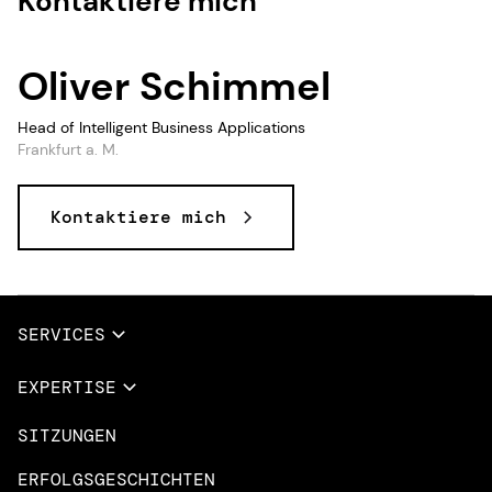
Kontaktiere mich
Oliver Schimmel
Head of Intelligent Business Applications
Frankfurt a. M.
Kontaktiere mich
Daten und KI, Daten & KI, Daten, KI
SERVICES
Vollständige Dienstleistungen
EXPERTISE
Data & AI
SITZUNGEN
Übersicht
Design Dienstleistungen
Microsoft Azure
ERFOLGSGESCHICHTEN