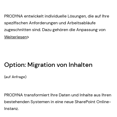
PRODYNA entwickelt individuelle Lösungen, die auf Ihre
spezifischen Anforderungen und Arbeitsabläufe
zugeschnitten sind. Dazu gehören die Anpassung von
SharePoint Online-Funktionen und die Entwicklung von
Weiterlesen
individuellen Anwendungen, Workflows und die
Integration externer Systeme.
Option: Migration von Inhalten
(auf Anfrage)
PRODYNA transformiert Ihre Daten und Inhalte aus Ihren
bestehenden Systemen in eine neue SharePoint Online-
Instanz.