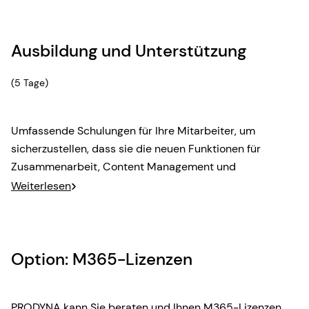
Ausbildung und Unterstützung
(5 Tage)
Umfassende Schulungen für Ihre Mitarbeiter, um
sicherzustellen, dass sie die neuen Funktionen für
Zusammenarbeit, Content Management und
Dokumentenmanagement effektiv nutzen können.
Weiterlesen
Darüber hinaus steht unser Support-Team jederzeit zur
Verfügung, um technische Probleme zu lösen und
kontinuierlichen Support zu leisten.
Option: M365-Lizenzen
PRODYNA kann Sie beraten und Ihnen M365-Lizenzen