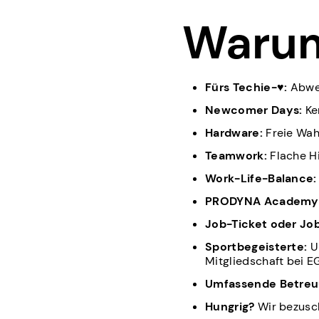
Waru
Fürs Techie-♥:
Abwec
Newcomer Days:
Ke
Hardware:
Freie Wa
Teamwork:
Flache H
Work-Life-Balance:
PRODYNA Academy
Job-Ticket oder Jo
Sportbegeisterte:
U
Mitgliedschaft bei 
Umfassende Betreu
Hungrig?
Wir bezusc