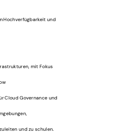
um Hochverfügbarkeit und
rastrukturen, mit Fokus
how
für Cloud Governance und
Umgebungen,
uleiten und zu schulen.