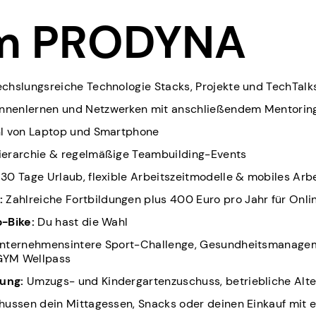
m PRODYNA
hslungsreiche Technologie Stacks, Projekte und TechTal
nnenlernen und Netzwerken mit anschließendem Mentori
hl von Laptop und Smartphone
ierarchie & regelmäßige Teambuilding-Events
30 Tage Urlaub, flexible Arbeitszeitmodelle & mobiles Arb
:
Zahlreiche Fortbildungen plus 400 Euro pro Jahr für Onl
b-Bike:
Du hast die Wahl
nternehmensintere Sport-Challenge, Gesundheitsmanagem
EGYM Wellpass
ung:
Umzugs- und Kindergartenzuschuss, betriebliche Alt
hussen dein Mittagessen, Snacks oder deinen Einkauf mit