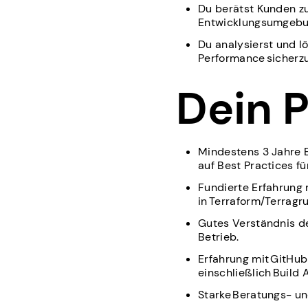
Du berätst Kunden zu
Entwicklungsumgebu
Du analysierst und l
Performance sicherzu
Dein 
Mindestens 3 Jahre E
auf Best Practices f
Fundierte Erfahrung
in Terraform/Terragr
Gutes Verständnis d
Betrieb.
Erfahrung mit GitHu
einschließlich Build
Starke Beratungs- un