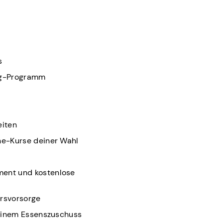
ks
ng-Programm
eiten
ine-Kurse deiner Wahl
ent und kostenlose
ersvorsorge
 einem Essenszuschuss