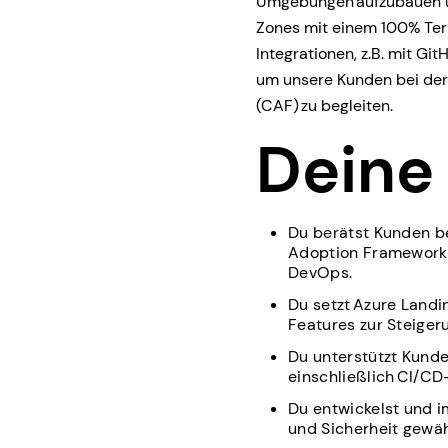
Umgebungen aufzubauen und
Zones mit einem 100% Terr
Integrationen, z.B. mit G
um unsere Kunden bei der
(CAF) zu begleiten.
Deine
Du berätst Kunden be
Adoption Framework (
DevOps.
Du setzt Azure Landi
Features zur Steiger
Du unterstützt Kund
einschließlich CI/C
Du entwickelst und i
und Sicherheit gewäh