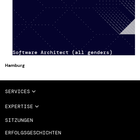
Software Architect (all genders)
Hamburg
SERVICES
Vollständige Dienstleistungen
EXPERTISE
Data & AI
SITZUNGEN
Übersicht
Design Dienstleistungen
Microsoft Azure
ERFOLGSGESCHICHTEN