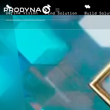
d
Define Vision
Find Solution
Build Solu