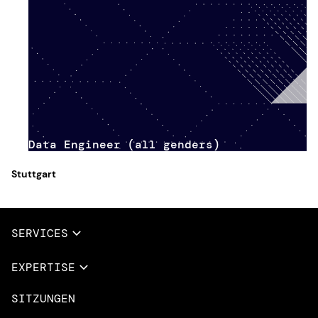
Data Engineer (all genders)
Stuttgart
SERVICES
Vollständige Dienstleistungen
EXPERTISE
Data & AI
SITZUNGEN
Übersicht