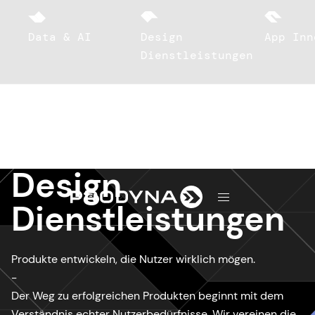
Data & AI
Design
App Inn
Dienstleistungen
Design
d
Dienstleistungen
Produkte entwickeln, die Nutzer wirklich mögen.
-
Der Weg zu erfolgreichen Produkten beginnt mit dem
Verständnis echter Nutzerbedürfnisse. Wir vereinen die