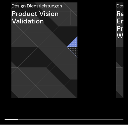
Design Dienstleistungen
Desig
Product Vision
Rap
Validation
Env
Pro
Wo